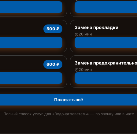
Замена прокладки
500 ₽
20 мин
Замена предохранительно
600 ₽
20 мин
Показать всё
Полный список услуг для «
Водонагреватель
» — по звонку или в чате