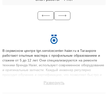
В сервисном центре tgn.servicecenter-haier.ru в Таганроге
работают опытные мастера с профильным образованием и
стажем от 5 до 12 лет. Они специализируются на ремонте
техники бренда Haier, используют современное оборудование
и оригинальные запчасти. Каждый инженер регулярно
проходит обучение и сертификацию, что позволяет быстро и
точноdiagnostikировать поломки и восстанавливать технику с
Развернуть
сохранением гарантии до 3 лет. Наши мастера решают
сложные случаи: от замены матриц и материнских плат до
ремонта после залития и восстановления данных. Благодаря
высокой квалификации и ответственному подходу клиенты
получают быстрый, качественный ремонт и понятные