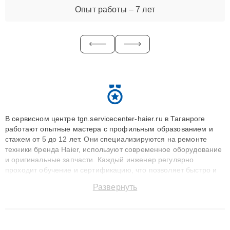
Опыт работы – 7 лет
В сервисном центре tgn.servicecenter-haier.ru в Таганроге
работают опытные мастера с профильным образованием и
стажем от 5 до 12 лет. Они специализируются на ремонте
техники бренда Haier, используют современное оборудование
и оригинальные запчасти. Каждый инженер регулярно
проходит обучение и сертификацию, что позволяет быстро и
точноdiagnostikировать поломки и восстанавливать технику с
Развернуть
сохранением гарантии до 3 лет. Наши мастера решают
сложные случаи: от замены матриц и материнских плат до
ремонта после залития и восстановления данных. Благодаря
высокой квалификации и ответственному подходу клиенты