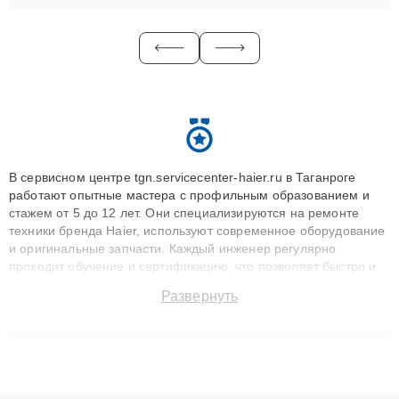
В сервисном центре tgn.servicecenter-haier.ru в Таганроге
работают опытные мастера с профильным образованием и
стажем от 5 до 12 лет. Они специализируются на ремонте
техники бренда Haier, используют современное оборудование
и оригинальные запчасти. Каждый инженер регулярно
проходит обучение и сертификацию, что позволяет быстро и
точноdiagnostikировать поломки и восстанавливать технику с
Развернуть
сохранением гарантии до 3 лет. Наши мастера решают
сложные случаи: от замены матриц и материнских плат до
ремонта после залития и восстановления данных. Благодаря
высокой квалификации и ответственному подходу клиенты
получают быстрый, качественный ремонт и понятные
объяснения по результатам диагностики.