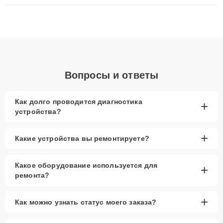
ремонта после залития и восстановления данных. Благодаря
высокой квалификации и ответственному подходу клиенты
получают быстрый, качественный ремонт и понятные
объяснения по результатам диагностики.
Вопросы и ответы
Как долго проводится диагностика
+
устройства?
+
Какие устройства вы ремонтируете?
Какое оборудование используется для
+
ремонта?
+
Как можно узнать статус моего заказа?