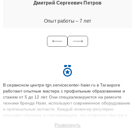
Дмитрий Сергеевич Петров
Опыт работы – 7 лет
В сервисном центре tgn.servicecenter-haier.ru в Таганроге
работают опытные мастера с профильным образованием и
стажем от 5 до 12 лет. Они специализируются на ремонте
техники бренда Haier, используют современное оборудование
и оригинальные запчасти. Каждый инженер регулярно
проходит обучение и сертификацию, что позволяет быстро и
точноdiagnostikировать поломки и восстанавливать технику с
Развернуть
сохранением гарантии до 3 лет. Наши мастера решают
сложные случаи: от замены матриц и материнских плат до