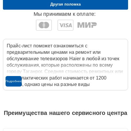
Другая поломка
Мы принимаем к оплате:
Прайс-лист поможет ознакомиться с
предварительными ценами на ремонт или
обслуживание телевизоров Haier в любой из точек
обслуживания, которые расположены по всему
городу Таганрог. Средняя стоимость ремонтных или
профилактических работ начинается от 1200
Подробнее
рублей, однако цены на разные виды
комплектующих могут различаться. Полную
стоимость работ с учётом запчастей или расходных
материалов необходимо уточнять со специалистом
службы заботы о клиентах. Для расчета итоговой
Преимущества нашего сервисного центра
стоимости ремонта телевизора достаточно
позвонить по телефону горячей линии
+7 (800) 100-
91-25
или оставить заявку на нашем сайте