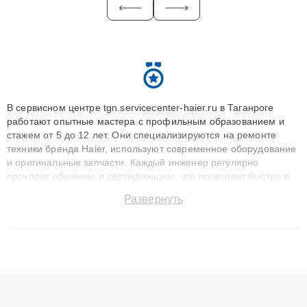
В сервисном центре tgn.servicecenter-haier.ru в Таганроге
работают опытные мастера с профильным образованием и
стажем от 5 до 12 лет. Они специализируются на ремонте
техники бренда Haier, используют современное оборудование
и оригинальные запчасти. Каждый инженер регулярно
проходит обучение и сертификацию, что позволяет быстро и
точноdiagnostikировать поломки и восстанавливать технику с
Развернуть
сохранением гарантии до 3 лет. Наши мастера решают
сложные случаи: от замены матриц и материнских плат до
ремонта после залития и восстановления данных. Благодаря
высокой квалификации и ответственному подходу клиенты
получают быстрый, качественный ремонт и понятные
объяснения по результатам диагностики.