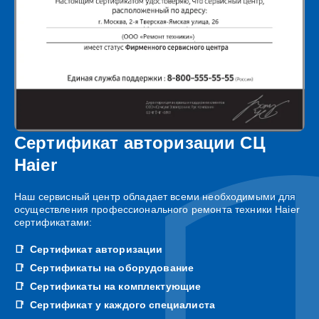
Сертификат авторизации СЦ
Haier
Наш сервисный центр обладает всеми необходимыми для
осуществления профессионального ремонта техники Haier
сертификатами:
Сертификат авторизации
Сертификаты на оборудование
Сертификаты на комплектующие
Сертификат у каждого специалиста