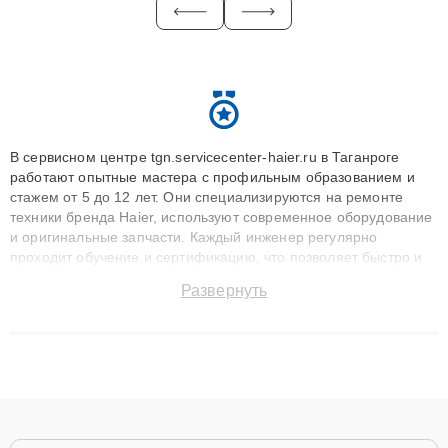
В сервисном центре tgn.servicecenter-haier.ru в Таганроге
работают опытные мастера с профильным образованием и
стажем от 5 до 12 лет. Они специализируются на ремонте
техники бренда Haier, используют современное оборудование
и оригинальные запчасти. Каждый инженер регулярно
проходит обучение и сертификацию, что позволяет быстро и
точноdiagnostikировать поломки и восстанавливать технику с
Развернуть
сохранением гарантии до 3 лет. Наши мастера решают
сложные случаи: от замены матриц и материнских плат до
ремонта после залития и восстановления данных. Благодаря
высокой квалификации и ответственному подходу клиенты
получают быстрый, качественный ремонт и понятные
объяснения по результатам диагностики.