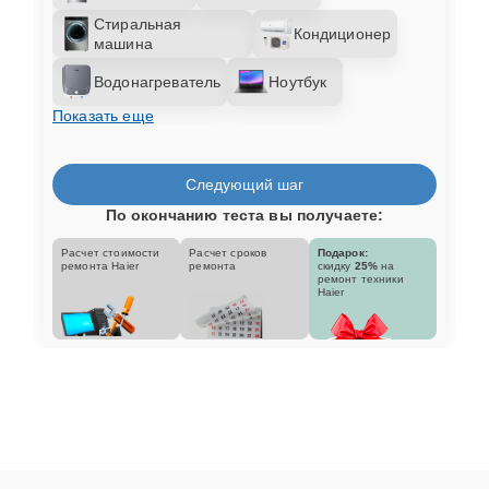
Стиральная
Кондиционер
машина
Водонагреватель
Ноутбук
Показать еще
Следующий шаг
По окончанию теста вы получаете:
Расчет стоимости
Расчет сроков
Подарок:
ремонта Haier
ремонта
скидку
25%
на
ремонт техники
Haier