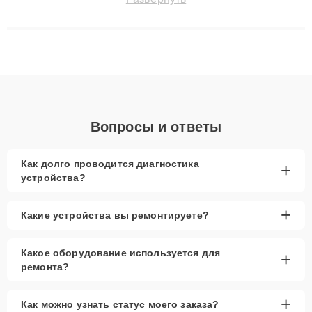
сохранением гарантии до 3 лет. Наши мастера решают
сложные случаи: от замены матриц и материнских плат до
ремонта после залития и восстановления данных. Благодаря
высокой квалификации и ответственному подходу клиенты
получают быстрый, качественный ремонт и понятные
объяснения по результатам диагностики.
Вопросы и ответы
Как долго проводится диагностика
+
устройства?
+
Какие устройства вы ремонтируете?
Какое оборудование используется для
+
ремонта?
+
Как можно узнать статус моего заказа?