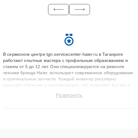
В сервисном центре tgn.servicecenter-haier.ru в Таганроге
работают опытные мастера с профильным образованием и
стажем от 5 до 12 лет. Они специализируются на ремонте
техники бренда Haier, используют современное оборудование
и оригинальные запчасти. Каждый инженер регулярно
проходит обучение и сертификацию, что позволяет быстро и
точноdiagnostikировать поломки и восстанавливать технику с
Развернуть
сохранением гарантии до 3 лет. Наши мастера решают
сложные случаи: от замены матриц и материнских плат до
ремонта после залития и восстановления данных. Благодаря
высокой квалификации и ответственному подходу клиенты
получают быстрый, качественный ремонт и понятные
объяснения по результатам диагностики.