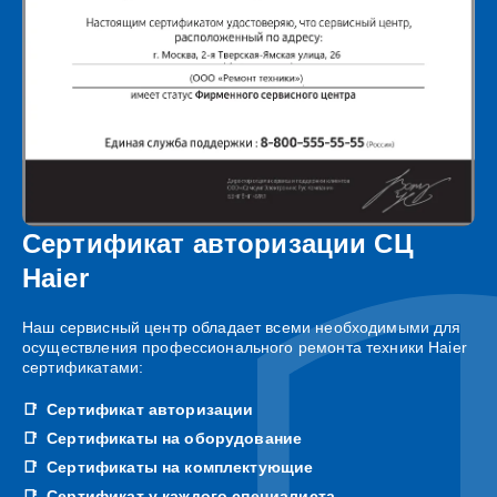
Сертификат авторизации СЦ
Haier
Наш сервисный центр обладает всеми необходимыми для
осуществления профессионального ремонта техники Haier
сертификатами:
Сертификат авторизации
Сертификаты на оборудование
Сертификаты на комплектующие
Сертификат у каждого специалиста