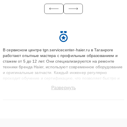
В сервисном центре tgn.servicecenter-haier.ru в Таганроге
работают опытные мастера с профильным образованием и
стажем от 5 до 12 лет. Они специализируются на ремонте
техники бренда Haier, используют современное оборудование
и оригинальные запчасти. Каждый инженер регулярно
проходит обучение и сертификацию, что позволяет быстро и
точноdiagnostikировать поломки и восстанавливать технику с
Развернуть
сохранением гарантии до 3 лет. Наши мастера решают
сложные случаи: от замены матриц и материнских плат до
ремонта после залития и восстановления данных. Благодаря
высокой квалификации и ответственному подходу клиенты
получают быстрый, качественный ремонт и понятные
объяснения по результатам диагностики.