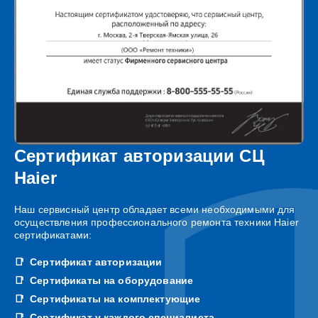
Сертификат авторизации СЦ
Haier
Наш сервисный центр обладает всеми необходимыми для
осуществления профессионального ремонта техники Haier
сертификатами:
Сертификат авторизации
Сертификаты на оборудование
Сертификаты на комплектующие
Сертификат у каждого специалиста