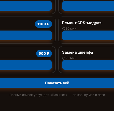
Ремонт GPS-модуля
1100 ₽
30 мин
Замена шлейфа
500 ₽
20 мин
Показать всё
Полный список услуг для «
Планшет
» — по звонку или в чате