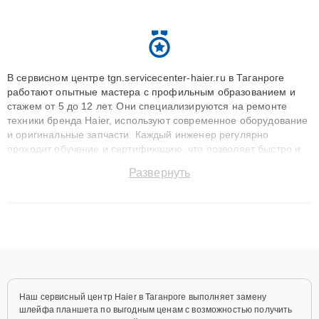
В сервисном центре tgn.servicecenter-haier.ru в Таганроге
работают опытные мастера с профильным образованием и
стажем от 5 до 12 лет. Они специализируются на ремонте
техники бренда Haier, используют современное оборудование
и оригинальные запчасти. Каждый инженер регулярно
проходит обучение и сертификацию, что позволяет быстро и
точноdiagnostikировать поломки и восстанавливать технику с
Развернуть
сохранением гарантии до 3 лет. Наши мастера решают
сложные случаи: от замены матриц и материнских плат до
ремонта после залития и восстановления данных. Благодаря
высокой квалификации и ответственному подходу клиенты
получают быстрый, качественный ремонт и понятные
объяснения по результатам диагностики.
Наш сервисный центр Haier в Таганроге выполняет замену
шлейфа планшета по выгодным ценам с возможностью получить