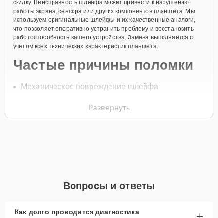
скидку. Неисправность шлейфа может привести к нарушению
работы экрана, сенсора или других компонентов планшета. Мы
используем оригинальные шлейфы и их качественные аналоги,
что позволяет оперативно устранить проблему и восстановить
работоспособность вашего устройства. Замена выполняется с
учётом всех технических характеристик планшета.
Частые причины поломки
Механическое повреждение шлейфа
Износ контактов
Развернуть
Неправильная эксплуатация устройства
Проблемы с подключением компонентов
Попадание влаги на шлейф
Для записи на замену шлейфа позвоните по телефону +7 (800)
100-91-25 или оставьте
Заявку на сайте
. Специалист перезвонит
вам в течение минуты для уточнения всех вопросов и записи на
Вопросы и ответы
диагностику и ремонт.
Главные особенности
Как долго проводится диагностика
+