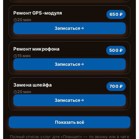
Ремонт GPS-модуля
650 ₽
20 мин
Записаться
Ремонт микрофона
500 ₽
15 мин
Записаться
Замена шлейфа
700 ₽
20 мин
Записаться
Показать всё
Полный список услуг для «
Планшет
» — по звонку или в чате