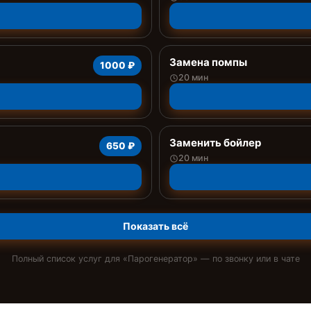
Замена помпы
1000 ₽
20 мин
Заменить бойлер
650 ₽
20 мин
Показать всё
Полный список услуг для «
Парогенератор
» — по звонку или в чате