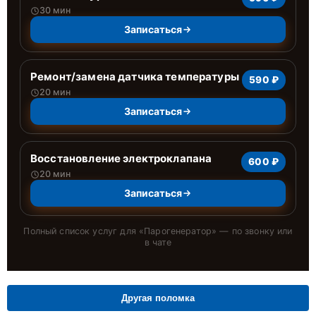
30 мин
Записаться
Ремонт/замена датчика температуры
590 ₽
20 мин
Записаться
Восстановление электроклапана
600 ₽
20 мин
Записаться
Полный список услуг для «
Парогенератор
» — по звонку или
в чате
Другая поломка