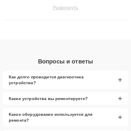
точноdiagnostikировать поломки и восстанавливать технику с
Развернуть
сохранением гарантии до 3 лет. Наши мастера решают
сложные случаи: от замены матриц и материнских плат до
ремонта после залития и восстановления данных. Благодаря
высокой квалификации и ответственному подходу клиенты
получают быстрый, качественный ремонт и понятные
объяснения по результатам диагностики.
Вопросы и ответы
Как долго проводится диагностика
+
устройства?
+
Какие устройства вы ремонтируете?
Какое оборудование используется для
+
ремонта?