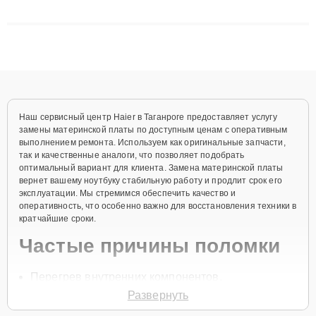
сложные случаи: от замены матриц и материнских плат до
ремонта после залития и восстановления данных. Благодаря
высокой квалификации и ответственному подходу клиенты
получают быстрый, качественный ремонт и понятные
объяснения по результатам диагностики.
Наш сервисный центр Haier в Таганроге предоставляет услугу
замены материнской платы по доступным ценам с оперативным
выполнением ремонта. Используем как оригинальные запчасти,
так и качественные аналоги, что позволяет подобрать
оптимальный вариант для клиента. Замена материнской платы
вернет вашему ноутбуку стабильную работу и продлит срок его
эксплуатации. Мы стремимся обеспечить качество и
оперативность, что особенно важно для восстановления техники в
кратчайшие сроки.
Частые причины поломки
Перегрев внутренних компонентов.
Развернуть
Механические повреждения.