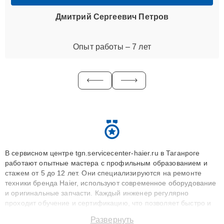
Дмитрий Сергеевич Петров
Опыт работы – 7 лет
В сервисном центре tgn.servicecenter-haier.ru в Таганроге
работают опытные мастера с профильным образованием и
стажем от 5 до 12 лет. Они специализируются на ремонте
техники бренда Haier, используют современное оборудование
и оригинальные запчасти. Каждый инженер регулярно
проходит обучение и сертификацию, что позволяет быстро и
точноdiagnostikировать поломки и восстанавливать технику с
Развернуть
сохранением гарантии до 3 лет. Наши мастера решают