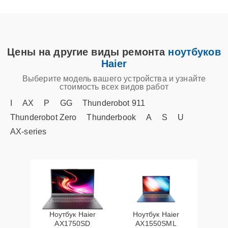
Цены на другие виды ремонта
ноутбуков
Haier
Выберите модель вашего устройства и узнайте
стоимость всех видов работ
I
AX
P
GG
Thunderobot 911
Thunderobot Zero
Thunderbook
A
S
U
AX‑series
Ноутбук Haier
Ноутбук Haier
AX1750SD
AX1550SML