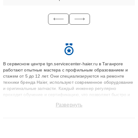
В сервисном центре tgn.servicecenter-haier.ru в Таганроге
работают опытные мастера с профильным образованием и
стажем от 5 до 12 лет. Они специализируются на ремонте
техники бренда Haier, используют современное оборудование
и оригинальные запчасти. Каждый инженер регулярно
проходит обучение и сертификацию, что позволяет быстро и
точноdiagnostikировать поломки и восстанавливать технику с
Развернуть
сохранением гарантии до 3 лет. Наши мастера решают
сложные случаи: от замены матриц и материнских плат до
ремонта после залития и восстановления данных. Благодаря
высокой квалификации и ответственному подходу клиенты
получают быстрый, качественный ремонт и понятные
объяснения по результатам диагностики.