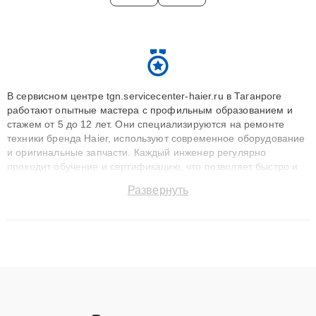
В сервисном центре tgn.servicecenter-haier.ru в Таганроге
работают опытные мастера с профильным образованием и
стажем от 5 до 12 лет. Они специализируются на ремонте
техники бренда Haier, используют современное оборудование
и оригинальные запчасти. Каждый инженер регулярно
проходит обучение и сертификацию, что позволяет быстро и
точноdiagnostikировать поломки и восстанавливать технику с
Развернуть
сохранением гарантии до 3 лет. Наши мастера решают
сложные случаи: от замены матриц и материнских плат до
ремонта после залития и восстановления данных. Благодаря
высокой квалификации и ответственному подходу клиенты
получают быстрый, качественный ремонт и понятные
объяснения по результатам диагностики.