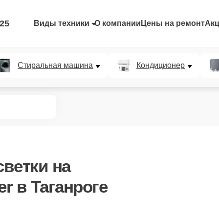
-25
Виды техники
О компании
Цены на ремонт
Ак
Стиральная машина
Кондиционер
светки
на
er в Таганроге