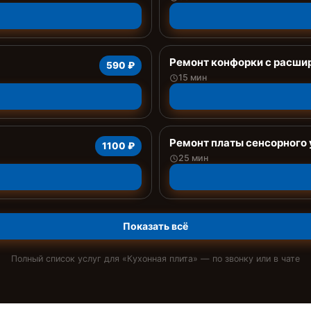
Ремонт конфорки с расши
590 ₽
15 мин
Ремонт платы сенсорного
1100 ₽
25 мин
Показать всё
Полный список услуг для «
Кухонная плита
» — по звонку или в чате