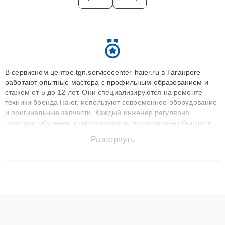
В сервисном центре tgn.servicecenter-haier.ru в Таганроге
работают опытные мастера с профильным образованием и
стажем от 5 до 12 лет. Они специализируются на ремонте
техники бренда Haier, используют современное оборудование
и оригинальные запчасти. Каждый инженер регулярно
проходит обучение и сертификацию, что позволяет быстро и
точноdiagnostikировать поломки и восстанавливать технику с
Развернуть
сохранением гарантии до 3 лет. Наши мастера решают
сложные случаи: от замены матриц и материнских плат до
ремонта после залития и восстановления данных. Благодаря
высокой квалификации и ответственному подходу клиенты
получают быстрый, качественный ремонт и понятные
объяснения по результатам диагностики.