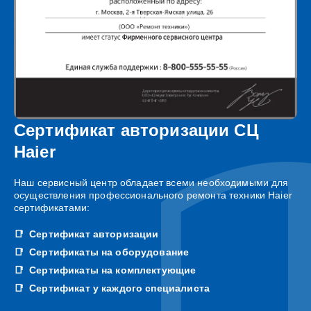
Сертификат авторизации СЦ
Haier
Наш сервисный центр обладает всеми необходимыми для
осуществления профессионального ремонта техники Haier
сертификатами:
Сертификат авторизации
Сертификаты на оборудование
Сертификаты на комплектующие
Сертификат у каждого специалиста